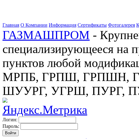
Главная
О Компании
Информация
Сертификаты
Фотогалерея
К
ГАЗМАШПРОМ
- Крупне
специализирующееся на п
пунктов любой модификац
МРПБ, ГРПШ, ГРПШН, ГС
ШУУРГ, УГРШ, ПУРГ, 
Логин:
Пароль: