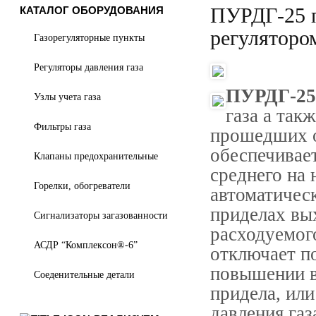
ПУРДГ-25 п
КАТАЛОГ ОБОРУДОВАНИЯ
регуляторо
Газорегуляторные пункты
Регуляторы давления газа
ПУРДГ-25
Узлы учета газа
газа а так
Фильтры газа
прошедших о
обеспечивает
Клапаны предохранительные
среднего на 
Горелки, обогреватели
автоматичес
приделах вых
Сигнализаторы загазованности
расходуемого
АСДР “Комплексон®-6”
отключает по
повышении в
Соеденительные детали
придела, ил
давления газ