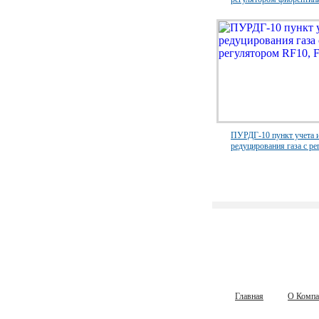
FE25 и счетчиком ...
ПУРДГ-10 пункт учета 
редуцирования газа с р
RF10, FE10
Главная
О Компа