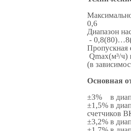
Максимально
0,6
Диапазон нас
- 0,8(80)…8
Пропускная с
Qmax(м³/ч) 
(в зависимо
Основная о
±3% в диапа
±1,5% в диа
счетчиков В
±3,2% в диа
±1,7% в диа