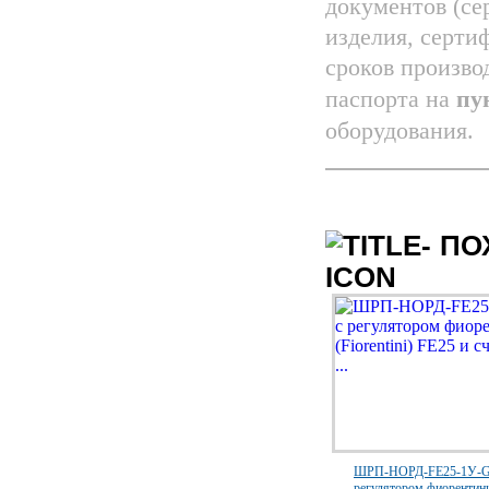
документов (се
изделия, серти
сроков произво
паспорта на
пу
оборудования.
ПО
ШРП-НОРД-FE25-1У-G
регулятором фиорентини 