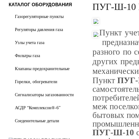
ПУГ-Ш-10 П
КАТАЛОГ ОБОРУДОВАНИЯ
Газорегуляторные пункты
Регуляторы давления газа
Пункт уче
предназна
Узлы учета газа
разного по с
Фильтры газа
других пред
Клапаны предохранительные
механически
Пункт
ПУГ-
Горелки, обогреватели
самостоятел
Сигнализаторы загазованности
потребителей
меж поселко
АСДР “Комплексон®-6”
бытовых пом
Соеденительные детали
промышленно
ПУГ-Ш-10
с