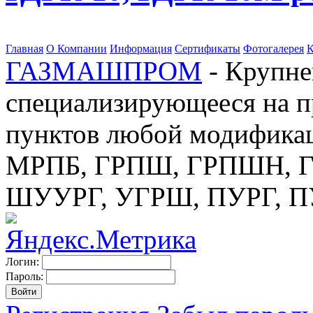
Главная
О Компании
Информация
Сертификаты
Фотогалерея
К
ГАЗМАШПРОМ
- Крупне
специализирующееся на п
пунктов любой модификац
МРПБ, ГРПШ, ГРПШН, ГС
ШУУРГ, УГРШ, ПУРГ, 
Логин:
Пароль: