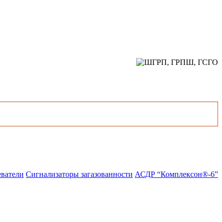
еватели
Сигнализаторы загазованности
АСДР “Комплексон®-6”