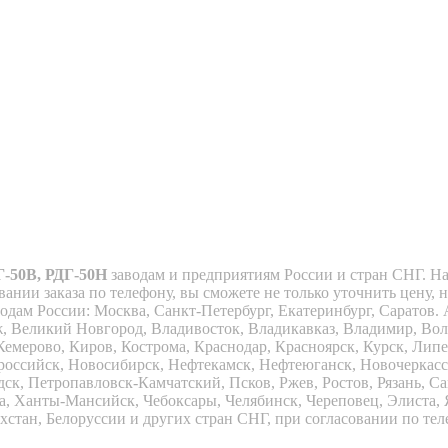
Г-50В, РДГ-50Н
заводам и предприятиям России и стран СНГ. На
ании заказа по телефону, вы сможете не только уточнить цену, 
ам России: Москва, Санкт-Петербург, Екатеринбург, Саратов. А
еж, Великий Новгород, Владивосток, Владикавказ, Владимир, Вол
Кемерово, Киров, Кострома, Краснодар, Красноярск, Курск, Ли
российск, Новосибирск, Нефтекамск, Нефтеюганск, Новочеркас
дск, Петропавловск-Камчатский, Псков, Ржев, Ростов, Рязань, С
Уфа, Ханты-Мансийск, Чебоксары, Челябинск, Череповец, Элиста
ахстан, Белоруссии и других стран СНГ, при согласовании по те