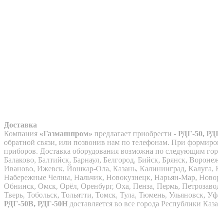
Доставка
Компания
«Газмашпром»
предлагает приобрести -
РДГ-50, РД
обратной связи, или позвонив нам по телефонам. При формиров
приборов. Доставка оборудования возможна по следующим город
Балаково, Балтийск, Барнаул, Белгород, Бийск, Брянск, Ворон
Иваново, Ижевск, Йошкар-Ола, Казань, Калининград, Калуга, 
Набережные Челны, Нальчик, Новокузнецк, Нарьян-Мар, Ново
Обнинск, Омск, Орёл, Оренбург, Оха, Пенза, Пермь, Петрозаво
Тверь, Тобольск, Тольятти, Томск, Тула, Тюмень, Ульяновск, 
РДГ-50В, РДГ-50Н
доставляется во все города Республики Каз