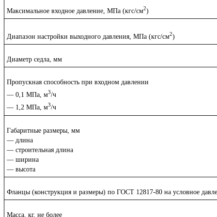
2
Максимальное входное давление, МПа (кгс/см
)
2
Диапазон настройки выходного давления, МПа (кгс/см
)
Диаметр седла, мм
Пропускная способность при входном давлении
3
— 0,1 МПа, м
/ч
3
— 1,2 МПа, м
/ч
Габаритные размеры, мм
— длина
— строительная длина
— ширина
— высота
Фланцы (конструкция и размеры) по ГОСТ 12817-80 на условное давл
Масса, кг, не более