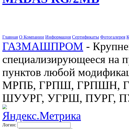
Главная
О Компании
Информация
Сертификаты
Фотогалерея
К
ГАЗМАШПРОМ
- Крупне
специализирующееся на п
пунктов любой модификац
МРПБ, ГРПШ, ГРПШН, ГС
ШУУРГ, УГРШ, ПУРГ, 
Логин: