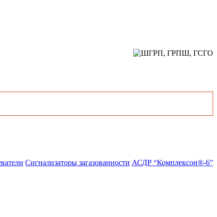
еватели
Сигнализаторы загазованности
АСДР “Комплексон®-6”