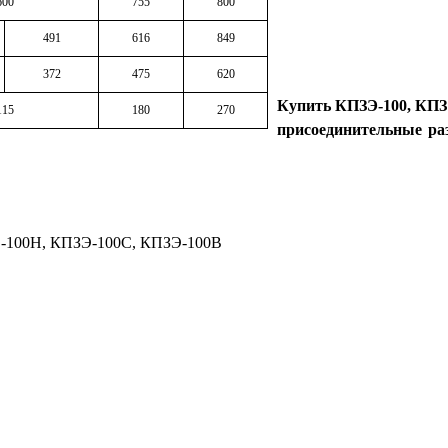
600
755
800
491
616
849
372
475
620
Купить КПЗЭ-100, КПЗ
115
180
270
присоединительные ра
100Н, КПЗЭ-100С, КПЗЭ-100В