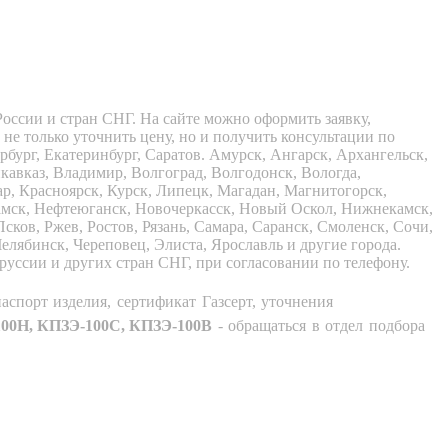
оссии и стран СНГ. На сайте можно оформить заявку,
не только уточнить цену, но и получить консультации по
ург, Екатеринбург, Саратов. Амурск, Ангарск, Архангельск,
икавказ, Владимир, Волгоград, Волгодонск, Вологда,
р, Красноярск, Курск, Липецк, Магадан, Магнитогорск,
мск, Нефтеюганск, Новочеркасск, Новый Оскол, Нижнекамск,
ков, Ржев, Ростов, Рязань, Самара, Саранск, Смоленск, Сочи,
елябинск, Череповец, Элиста, Ярославль и другие города.
оруссии и других стран СНГ, при согласовании по телефону.
аспорт изделия, сертификат Газсерт, уточнения
100Н, КПЗЭ-100С, КПЗЭ-100В
- обращаться в отдел подбора