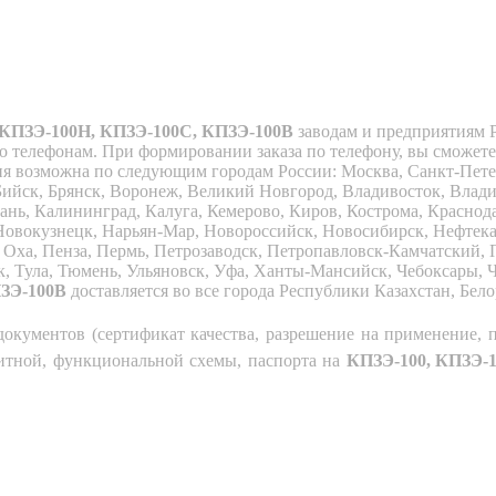
 КПЗЭ-100Н, КПЗЭ-100С, КПЗЭ-100В
заводам и предприятиям Р
 телефонам. При формировании заказа по телефону, вы сможете 
я возможна по следующим городам России: Москва, Санкт-Петерб
, Бийск, Брянск, Воронеж, Великий Новгород, Владивосток, Влад
нь, Калининград, Калуга, Кемерово, Киров, Кострома, Краснода
овокузнецк, Нарьян-Мар, Новороссийск, Новосибирск, Нефтека
ха, Пенза, Пермь, Петрозаводск, Петропавловск-Камчатский, Пс
к, Тула, Тюмень, Ульяновск, Уфа, Ханты-Мансийск, Чебоксары, Ч
ПЗЭ-100В
доставляется во все города Республики Казахстан, Бел
документов (сертификат качества, разрешение на применение, п
аритной, функциональной схемы, паспорта на
КПЗЭ-100, КПЗЭ-