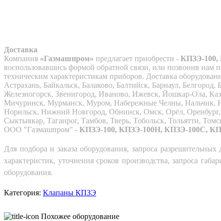
Доставка
Компания
«Газмашпром»
предлагает приобрести -
КПЗЭ-100,
воспользовавшись формой обратной связи, или позвонив нам по
техническим характеристикам приборов. Доставка оборудовани
Астрахань, Байкальск, Балаково, Балтийск, Барнаул, Белгород
Железногорск, Звенигород, Иваново, Ижевск, Йошкар-Ола, Каза
Мичуринск, Мурманск, Муром, Набережные Челны, Нальчик, Н
Норильск, Нижний Новгород, Обнинск, Омск, Орёл, Оренбург, О
Сыктывкар, Таганрог, Тамбов, Тверь, Тобольск, Тольятти, Томс
ООО "Газмашпром" -
КПЗЭ-100, КПЗЭ-100Н, КПЗЭ-100С, К
Для подбора и заказа оборудования, запроса разрешительных 
характеристик, уточнения сроков производства, запроса габ
оборудования.
Категория:
Клапаны КПЗЭ
Похожее оборудование