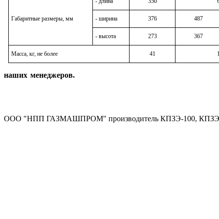
- длина
350
Габаритные размеры, мм
- ширина
376
487
- высота
273
367
Масса, кг, не более
41
наших менеджеров.
ООО "НПП ГАЗМАШПРОМ" производитель КПЗЭ-100, КПЗЭ-