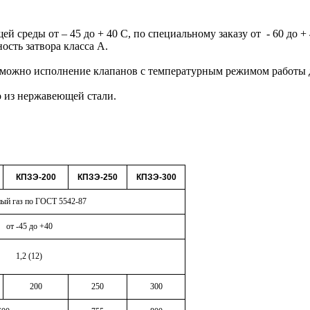
среды от – 45 до + 40 С, по специальному заказу от - 60 до + 
ость затвора класса А.
зможно исполнение клапанов с температурным режимом работы д
о из нержавеющей стали.
КПЗЭ-200
КПЗЭ-250
КПЗЭ-300
ый газ по ГОСТ 5542-87
от -45 до +40
1,2 (12)
200
250
300