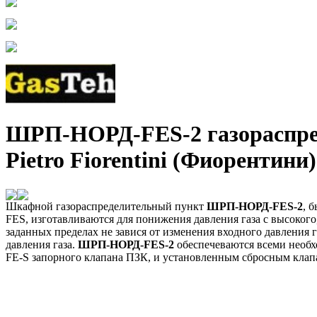
ШРП-НОРД-FES-2 газораспред
Pietro Fiorentini (Фиорентини)
Шкафной газораспределительный пункт
ШРП-НОРД-FES-2
, 
FES, изготавливаются для понижения давления газа с высокого
заданных пределах не завися от изменения входного давления
давления газа.
ШРП-НОРД-FES-2
обеспечеваются всеми необхо
FE-S запорного клапана ПЗК, и установленным сбросным кла