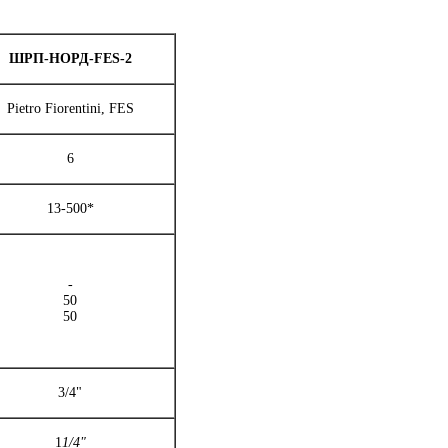
ШРП-НОРД-FES-2
Pietro Fiorentini, FES
6
13-500*
-
50
50
3/4"
1
1/4"