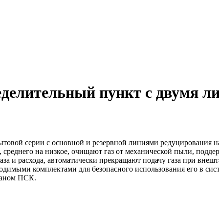
елительный пункт с двумя ли
бытовой серии с основной и резервной линиями редуцирования на б
, среднего на низкое, очищают газ от механической пыли, подд
 газа и расхода, автоматически прекращают подачу газа при вн
димыми комплектами для безопасного использования его в систе
паном ПСК.