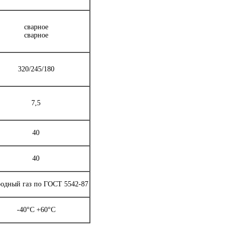
сварное
сварное
320/245/180
7,5
40
40
одный газ по ГОСТ 5542-87
-40°С +60°С