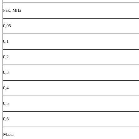
Рвх, МПа
0,05
0,1
0,2
0,3
0,4
0,5
0,6
Масса