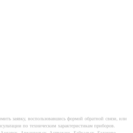
мить заявку, воспользовавшись формой обратной связи, или
нсультации по техническим характеристикам приборов.
нгарск, Архангельск, Астрахань, Байкальск, Балаково,