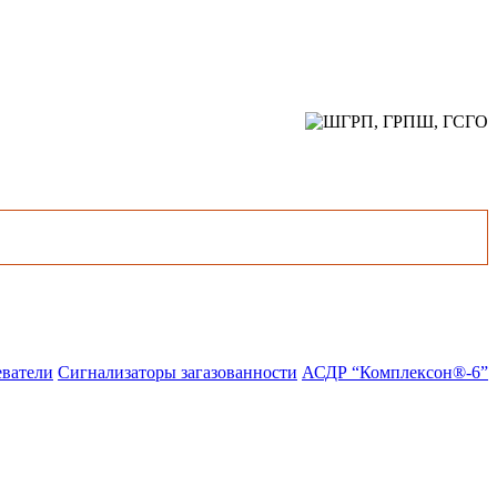
еватели
Сигнализаторы загазованности
АСДР “Комплексон®-6”