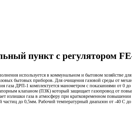
ьный пункт с регулятором FE
олнения используется в коммунальном и бытовом хозяйстве для
 газовых бытовых приборов. Для очищения газовой среды от мех
я газа ДРП-1 комплектуется манометром с показаниями от 0 до 
апорным клапаном (ПЗК) который защищает газопровод от повы
т излишки газа в атмосферу при кратковременном повышении дав
 частиц до 0,5мм. Рабочий температурный диапазон от -40 С до