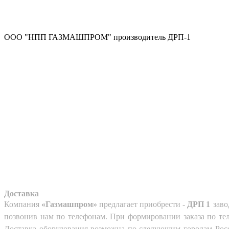
ООО "НПП ГАЗМАШПРОМ" производитель ДРП-1
Доставка
Компания
«Газмашпром»
предлагает приобрести -
ДРП 1
заво
позвонив нам по телефонам. При формировании заказа по тел
Доставка оборудования возможна по следующим городам России