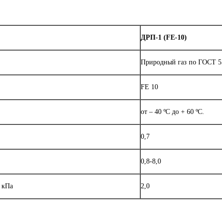
ДРП-1 (FE-10)
Природный газ по ГОСТ 5
FE 10
от – 40 ºС до + 60 ºC.
0,7
0,8-8,0
 кПа
2,0