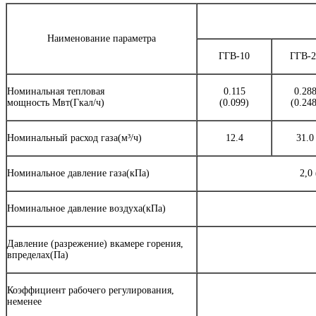
Наименование параметра
ГГВ-10
ГГВ-2
Номинальная тепловая
0.115
0.28
мощность Мвт(Гкал/ч)
(0.099)
(0.248
Номинальный расход газа(м³/ч)
12.4
31.0
Номинальное давление газа(кПа)
2,0
Номинальное давление воздуха(кПа)
Давление (разрежение) вкамере горения,
впределах(Па)
Коэффициент рабочего регулирования,
неменее