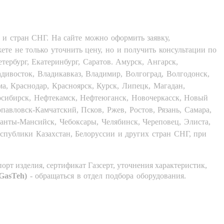
и стран СНГ. На сайте можно оформить заявку,
те не только уточнить цену, но и получить консультации по
ербург, Екатеринбург, Саратов. Амурск, Ангарск,
адивосток, Владикавказ, Владимир, Волгоград, Волгодонск,
а, Краснодар, Красноярск, Курск, Липецк, Магадан,
сибирск, Нефтекамск, Нефтеюганск, Новочеркасск, Новый
авловск-Камчатский, Псков, Ржев, Ростов, Рязань, Самара,
Ханты-Мансийск, Чебоксары, Челябинск, Череповец, Элиста,
еспублики Казахстан, Белоруссии и других стран СНГ, при
орт изделия, сертификат Газсерт, уточнения характеристик,
GasTeh)
- обращаться в отдел подбора оборудования.