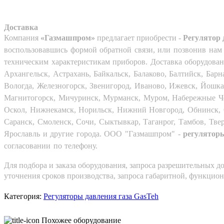
Доставка
Компания
«Газмашпром»
предлагает приобрести -
Регулятор 
воспользовавшись формой обратной связи, или позвонив нам 
техническим характеристикам приборов. Доставка оборудован
Архангельск, Астрахань, Байкальск, Балаково, Балтийск, Бар
Вологда, Железногорск, Звенигород, Иваново, Ижевск, Йошкар
Магнитогорск, Мичуринск, Мурманск, Муром, Набережные Че
Оскол, Нижнекамск, Норильск, Нижний Новгород, Обнинск, Ом
Саранск, Смоленск, Сочи, Сыктывкар, Таганрог, Тамбов, Твер
Ярославль и другие города. ООО "Газмашпром" -
регулятор
согласовании по телефону.
Для подбора и заказа оборудования, запроса разрешительных до
уточнения сроков производства, запроса габаритной, функцио
Категория:
Регуляторы давления газа GasTeh
Похожее оборудование