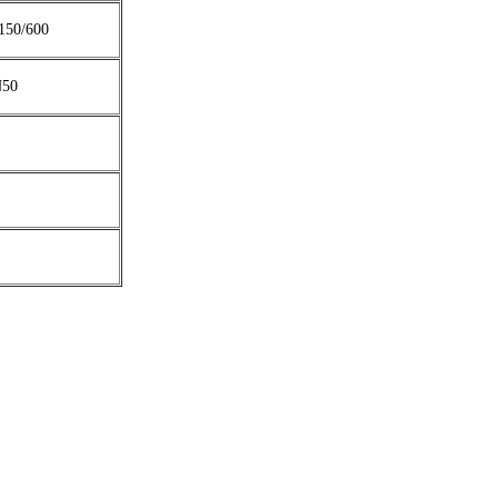
150/600
N50