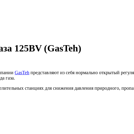
аза 125BV (GasTeh)
омпании
GasTeh
представляют из себя нормально открытый регуля
а газа.
елительных станциях для снижения давления природного, пропан