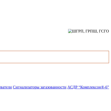
еватели
Сигнализаторы загазованности
АСДР “Комплексон®-6”