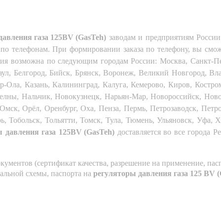
давления газа 125BV (GasTeh)
заводам и предприятиям России 
по телефонам. При формировании заказа по телефону, вы сможе
ия возможна по следующим городам России: Москва, Санкт-Пет
наул, Белгород, Бийск, Брянск, Воронеж, Великий Новгород, Вл
-Ола, Казань, Калининград, Калуга, Кемерово, Киров, Костром
лны, Нальчик, Новокузнецк, Нарьян-Мар, Новороссийск, Ново
ск, Орёл, Оренбург, Оха, Пенза, Пермь, Петрозаводск, Петроп
ь, Тобольск, Тольятти, Томск, Тула, Тюмень, Ульяновск, Уфа, 
ы давления газа
125BV (GasTeh)
доставляется во все города Р
кументов (сертификат качества, разрешение на применение, пасп
нальной схемы, паспорта на
регуляторы давления газа 125 BV (