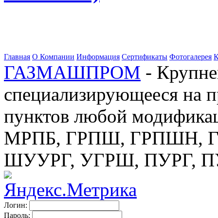
Главная
О Компании
Информация
Сертификаты
Фотогалерея
К
ГАЗМАШПРОМ
- Крупне
специализирующееся на п
пунктов любой модификац
МРПБ, ГРПШ, ГРПШН, ГС
ШУУРГ, УГРШ, ПУРГ, 
Логин:
Пароль: