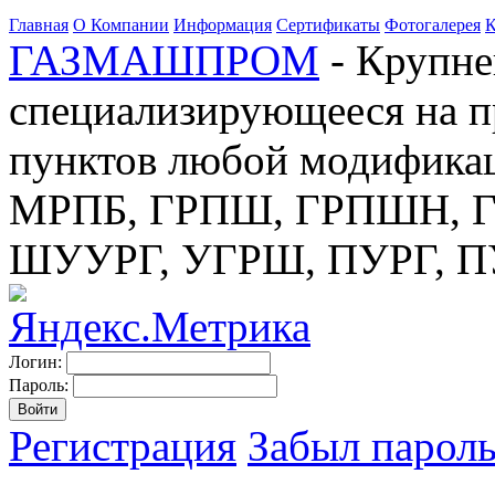
Главная
О Компании
Информация
Сертификаты
Фотогалерея
К
ГАЗМАШПРОМ
- Крупне
специализирующееся на п
пунктов любой модификац
МРПБ, ГРПШ, ГРПШН, ГС
ШУУРГ, УГРШ, ПУРГ, 
Логин:
Пароль:
Регистрация
Забыл парол