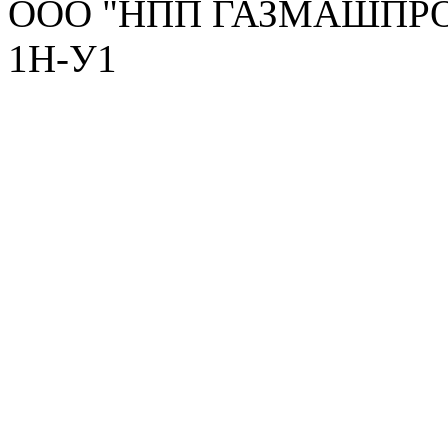
ООО "НПП ГАЗМАШПРОМ"
1Н-У1