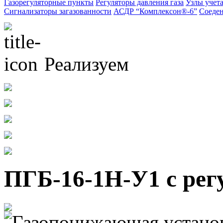
Газорегуляторные пункты
Регуляторы давления газа
Узлы учета
Сигнализаторы загазованности
АСДР “Комплексон®-6”
Соеден
Реализуем
ПГБ-16-1Н-У1 с рег
Газопонижающая установ